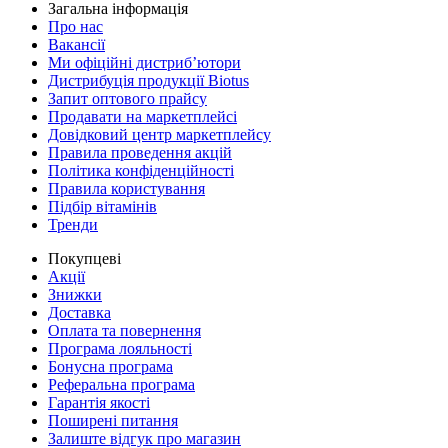
Загальна інформація
Про нас
Вакансії
Ми офіційні дистриб’ютори
Дистрибуція продукції Biotus
Запит оптового прайсу
Продавати на маркетплейсі
Довідковий центр маркетплейсу
Правила проведення акцій
Політика конфіденційності
Правила користування
Підбір вітамінів
Тренди
Покупцеві
Акції
Знижки
Доставка
Оплата та повернення
Програма лояльності
Бонусна програма
Реферальна програма
Гарантія якості
Поширені питання
Залиште відгук про магазин