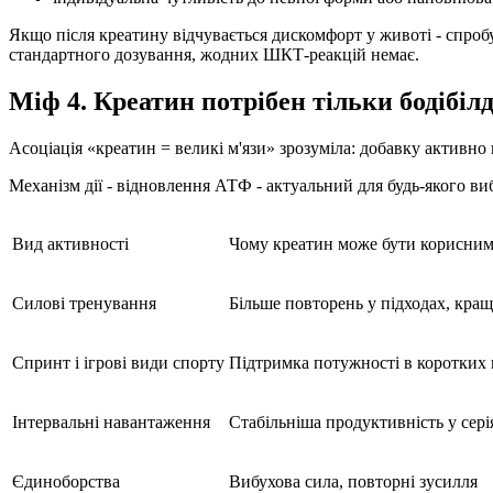
Якщо після креатину відчувається дискомфорт у животі - спроб
стандартного дозування, жодних ШКТ-реакцій немає.
Міф 4. Креатин потрібен тільки бодібіл
Асоціація «креатин = великі м'язи» зрозуміла: добавку активно 
Механізм дії - відновлення АТФ - актуальний для будь-якого ви
Вид активності
Чому креатин може бути корисни
Силові тренування
Більше повторень у підходах, кра
Спринт і ігрові види спорту
Підтримка потужності в коротких
Інтервальні навантаження
Стабільніша продуктивність у сері
Єдиноборства
Вибухова сила, повторні зусилля