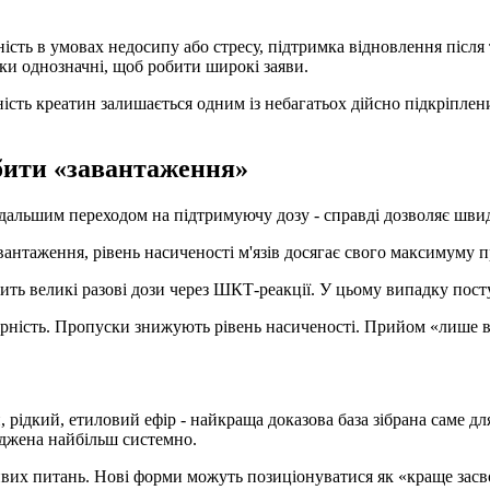
сть в умовах недосипу або стресу, підтримка відновлення після 
льки однозначні, щоб робити широкі заяви.
ть креатин залишається одним із небагатьох дійсно підкріплених 
бити «завантаження»
подальшим переходом на підтримуючу дозу - справді дозволяє швид
таження, рівень насиченості м'язів досягає свого максимуму при
ить великі разові дози через ШКТ-реакції. У цьому випадку пост
рність
. Пропуски знижують рівень насиченості. Прийом «лише 
, рідкий, етиловий ефір - найкраща доказова база зібрана саме д
рджена найбільш системно.
айвих питань. Нові форми можуть позиціонуватися як «краще зас