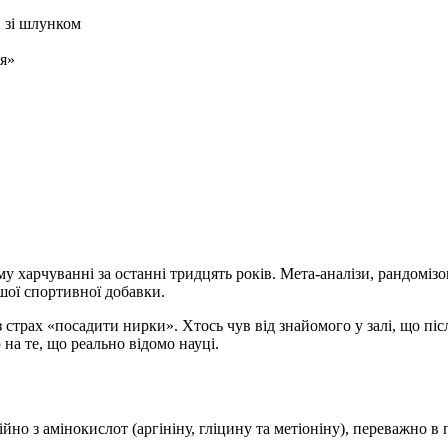
 зі шлунком
я»
 харчуванні за останні тридцять років. Мета-аналізи, рандомізов
ншої спортивної добавки.
з страх «посадити нирки». Хтось чув від знайомого у залі, що піс
на те, що реально відомо науці.
ійно з амінокислот (аргініну, гліцину та метіоніну), переважно в