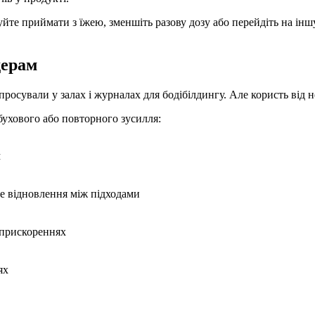
уйте приймати з їжею, зменшіть разову дозу або перейдіть на ін
дерам
просували у залах і журналах для бодібілдингу. Але користь від 
бухового або повторного зусилля:
м
ще відновлення між підходами
 прискореннях
ях