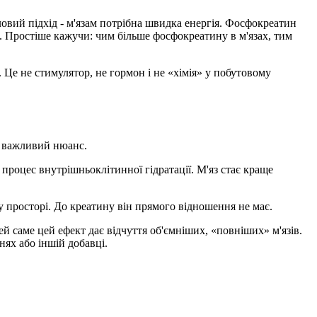
ловий підхід - м'язам потрібна швидка енергія. Фосфокреатин
. Простіше кажучи: чим більше фосфокреатину в м'язах, тим
Це не стимулятор, не гормон і не «хімія» у побутовому
 є важливий нюанс.
е процес внутрішньоклітинної гідратації. М'яз стає краще
му просторі. До креатину він прямого відношення не має.
ей саме цей ефект дає відчуття об'ємніших, «повніших» м'язів.
ях або іншій добавці.