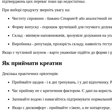
підтверджень цих переваг поки що недостатньо.
При виборі продукту зверніть увагу на:
Чистоту сировини
- бажано Creapure® або аналогічний пе
Форму випуску
- порошок зручніший для гнучкого дозуванн
Склад
- мінімум наповнювачів, зрозуміле дозування на уп
Виробника
- репутація, прозорість складу, наявність тесту
Якщо є чутливий шлунок - варто уважніше підійти до форми і ро
Як приймати креатин
Декілька практичних орієнтирів:
Приймайте
щодня
- і в дні тренувань, і у дні відпочинку.
Час прийому
не є критичним фактором. Є дані на користь 
Запивайте водою
і намагайтесь підтримувати нормальни
Якщо є дискомфорт - приймайте
з їжею
, а не натщесерце.