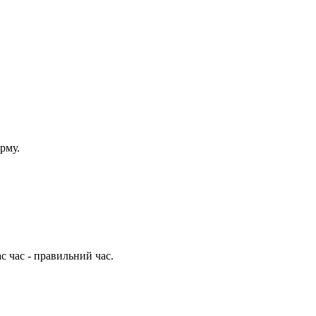
рму.
с час - правильний час.