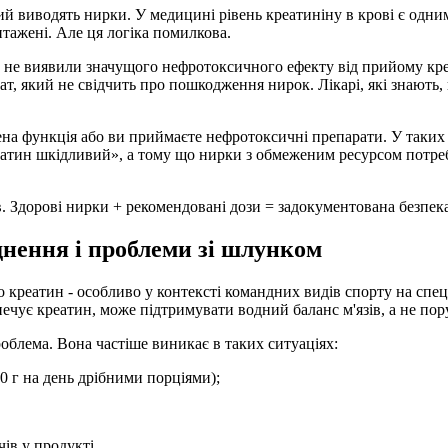
кий виводять нирки. У медицині рівень креатиніну в крові є одни
тажені. Але ця логіка помилкова.
 не виявили значущого нефротоксичного ефекту від прийому кре
ат, який не свідчить про пошкодження нирок. Лікарі, які знають
жена функція або ви приймаєте нефротоксичні препарати. У таки
реатин шкідливий», а тому що нирки з обмеженим ресурсом потре
ів. Здорові нирки + рекомендовані дози = задокументована безпека
днення і проблеми зі шлунком
реатин - особливо у контексті командних видів спорту на спеці.
печує креатин, може підтримувати водний баланс м'язів, а не по
облема. Вона частіше виникає в таких ситуаціях:
20 г на день дрібними порціями);
ів у продукті.