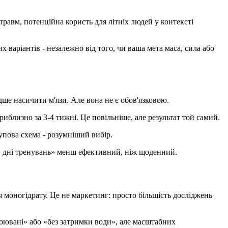
травм, потенційна користь для літніх людей у контексті
варіантів - незалежно від того, чи ваша мета маса, сила або
ше насичити м'язи. Але вона не є обов'язковою.
близно за 3-4 тижні. Це повільніше, але результат той самий.
упова схема - розумніший вибір.
в дні тренувань» менш ефективний, ніж щоденний.
ля
моногідрату
. Це не маркетинг: просто більшість досліджень
воювані» або «без затримки води», але масштабних