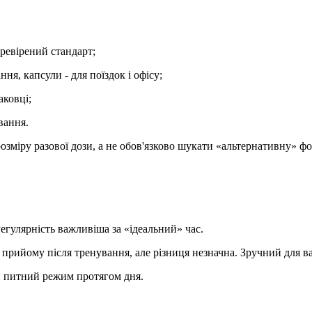
ревірений стандарт;
я, капсули - для поїздок і офісу;
аковці;
вання.
зміру разової дози, а не обов'язково шукати «альтернативну» фо
 Регулярність важливіша за «ідеальний» час.
прийому після тренування, але різниця незначна. Зручний для ва
й питний режим протягом дня.