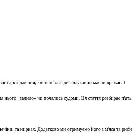
ані дослідження, клінічні огляди - науковий масив вражає. І
ля нього «залило» чи почались судоми. Ця стаття розбирає п'ять
 печінці та нирках. Додатково ми отримуємо його з м'яса та риби