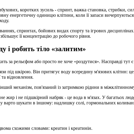
вибухових, коротких зусиль - спринт, важка становка, стрибки, си
овну енергетичну одиницю клітини, коли її запаси вичерпуються
ходу.
аннях, спринтах, бойових видах спорту та ігрових дисциплінах. 
 збільшує її концентрацію до робочого рівня.
ду і робить тіло «залитим»
жить за рельєфом або просто не хоче «роздутися». Насправді тут
'язи під шкірою. Він притягує воду
всередину м'язових клітин
: ц
 та відновлення.
ім інший механізм, пов'язаний із затримкою рідини в міжклітинно
не жир і не підшкірний набряк - це вода в м'язах. У багатьох люд
ну варто шукати в іншому: надлишку солі, гормональних коливанн
ж двома схожими словами:
креатин
і
креатинін
.