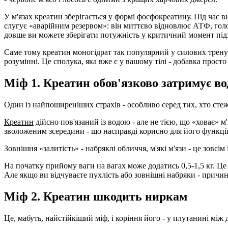
У м'язах креатин зберігається у формі фосфокреатину. Під час 
слугує «аварійним резервом»: він миттєво відновлює АТФ, гол
довше ви можете зберігати потужність у критичний момент під
Саме тому креатин моногідрат так популярний у силових тренув
розумінні. Це сполука, яка вже є у вашому тілі - добавка просто
Міф 1. Креатин обов'язково затримує во
Один із найпоширеніших страхів - особливо серед тих, хто сте
Креатин
дійсно пов'язаний із водою - але не тією, що «ховає» м
зволоженим зсередини - що насправді корисно для його функції
Зовнішня «залитість» - набряклі обличчя, м'які м'язи - це зовс
На початку прийому ваги на вагах може додатись 0,5-1,5 кг. Це 
Але якщо ви відчуваєте пухлість або зовнішні набряки - причи
Міф 2. Креатин шкодить ниркам
Це, мабуть, найстійкіший міф, і коріння його - у плутанині мі