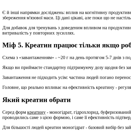
Є й інші напрямки досліджень: вплив на когнітивну продуктивні
збереження м'язової маси. Ці дані цікаві, але поки що не насті
Для добавок для тренувань з доведеним впливом на продуктивніс
витривалість у повторних зусиллях.
Міф 5. Креатин працює тільки якщо ро
Схема з «завантаженням» - ~20 г на день протягом 5-7 днів з 
Якщо ви приймаєте стандартну підтримуючу дозу щодня без заван
Завантаження не підходить усім: частина людей погано перенос
Головне, що реально впливає на ефективність креатину -
регуля
Який креатин обрати
Серед форм
креатину
- моногідрат, гідрохлорид, буферизований
проводились саме з цією формою, і саме її ефективність підтве
Для більшості людей креатин моногідрат - базовий вибір без з