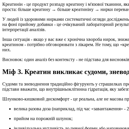
Креатинін - це продукт розпаду креатину і м'язової тканини, я
проста: більше креатину → більше креатиніну → нирки переван
У людей із
здоровими нирками
систематичні огляди досліджень
на фоні прийому добавки - це очікуваний лабораторний результ
інтерпретації аналізів.
Інша ситуація - якщо у вас вже є хронічна хвороба нирок, зни
креатином - потрібно обговорювати з лікарем. Не тому, що «к
них.
Висновок: один аналіз без контексту - не підстава для висновк
Міф 3. Креатин викликає судоми, знево
Судоми та зневоднення традиційно фігурують у страшилках про к
підстави вважати, що внутрішньоклітинна гідратація, яку забез
Шлунково-кишковий дискомфорт - це реальна, але не масова пр
велика разова доза (наприклад, під час «завантаження» - 
прийом на порожній шлунок;
індивідуальна чутливість до певної форми або наповнювач