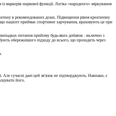
м із маркерів ниркової функції. Логіка «народного» міркування
атину в рекомендованих дозах. Підвищення рівня креатиніну
, що пацієнт приймає спортивне харчування, враховують це при
х випадках питання прийому будь-яких добавок - включно з
бують обережнішого підходу до всього, що проходить через
.
 Але сучасні дані цей зв'язок не підтверджують. Навпаки, є
рушувати його.