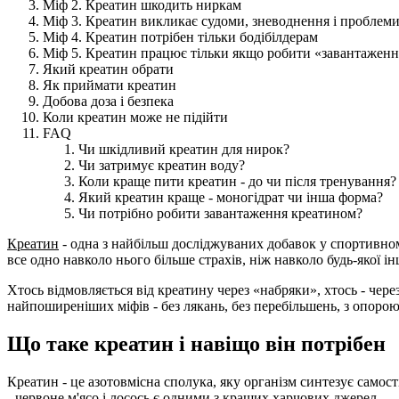
Міф 2. Креатин шкодить ниркам
Міф 3. Креатин викликає судоми, зневоднення і проблеми
Міф 4. Креатин потрібен тільки бодібілдерам
Міф 5. Креатин працює тільки якщо робити «завантаженн
Який креатин обрати
Як приймати креатин
Добова доза і безпека
Коли креатин може не підійти
FAQ
Чи шкідливий креатин для нирок?
Чи затримує креатин воду?
Коли краще пити креатин - до чи після тренування?
Який креатин краще - моногідрат чи інша форма?
Чи потрібно робити завантаження креатином?
Креатин
- одна з найбільш досліджуваних добавок у спортивному
все одно навколо нього більше страхів, ніж навколо будь-якої і
Хтось відмовляється від креатину через «набряки», хтось - чере
найпоширеніших міфів - без лякань, без перебільшень, з опорою 
Що таке креатин і навіщо він потрібен
Креатин - це азотовмісна сполука, яку організм синтезує самост
- червоне м'ясо і лосось є одними з кращих харчових джерел.