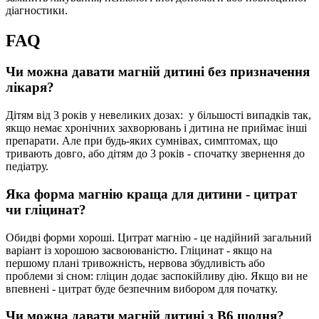
діагностики.
FAQ
Чи можна давати магній дитині без призначення
лікаря?
Дітям від 3 років у невеликих дозах: у більшості випадків так,
якщо немає хронічних захворювань і дитина не приймає інші
препарати. Але при будь-яких сумнівах, симптомах, що
тривають довго, або дітям до 3 років - спочатку звернення до
педіатру.
Яка форма магнію краща для дитини - цитрат
чи гліцинат?
Обидві форми хороші. Цитрат магнію - це надійний загальний
варіант із хорошою засвоюваністю. Гліцинат - якщо на
першому плані тривожність, нервова збудливість або
проблеми зі сном: гліцин додає заспокійливу дію. Якщо ви не
впевнені - цитрат буде безпечним вибором для початку.
Чи можна давати магній дитині з B6 щодня?