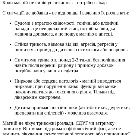
Коли магній не вирішує питання - і потрібен лікар
Є ситуації, де добавка - не відповідь. І важливо їх розпізнати:
Судоми з втратою свідомості, тонічні або клонічні
напади
- це невідкладний стан, потрібна швидка
медична допомога, а не пошук магнію в аптеці.
Стійка тривога, відмова від їжі, агресія, регресія у
розвитку
- привід до дитячого психолога або невролога.
Симптоми тривають понад 2-3 тижні
без поліпшення
навіть після корекції раціону і прийому добавок -
потрібна консультація педіатра.
Ниркова або серцева патологія
- магній виводиться
нирками; при порушенні їхньої функції він може
накопичуватися до токсичного рівня. Тільки під
лікарським контролем.
Дитина приймає постійні ліки
(антибіотики, діуретики,
препарати від епілепсії) - можлива взаємодія.
Магній не лікує тривожні розлади, СДУГ чи затримку
розвитку. Він може підтримати фізіологічний фон, але не
замінить лікування, психологічної допомоги або повноцінної