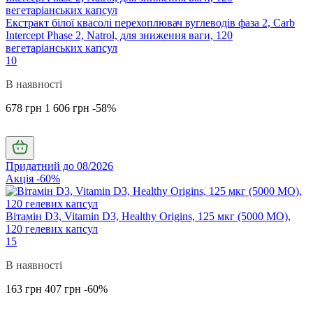
Екстракт білої квасолі перехоплювач вуглеводів фаза 2, Carb
Intercept Phase 2, Natrol, для зниження ваги, 120
вегетаріанських капсул
10
В наявності
678 грн
1 606 грн
-58%
Придатний до 08/2026
Акція -60%
Вітамін D3, Vitamin D3, Healthy Origins, 125 мкг (5000 МО),
120 гелевих капсул
15
В наявності
163 грн
407 грн
-60%