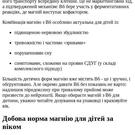
його транспорту всередину клітини. Це не маркетинговий хід,
а підтверджений механізм: B6 бере участь у ферментативних
реакціях, де магній виступає кофактором.
Комбінація магнію з B6 особливо актуальна для дітей із:
підвищеною нервовою збудливістю
тривожністю і частими «зривами»
порушеннями сну
симптомами, схожими на прояви СДУГ (у складі
комплексного підходу)
Більшість дитячих форм магнію вже містять B6 - це і зручно, і
обґрунтовано. Але окремо давати B6 без показань не варто:
надлишок піридоксину при тривалому прийомі може
призвести до нейропатії. Якщо обираєте магній з B6 для
дитини, уважно читайте дозування на упаковці і враховуйте
вік.
Добова норма магнію для дітей за
віком