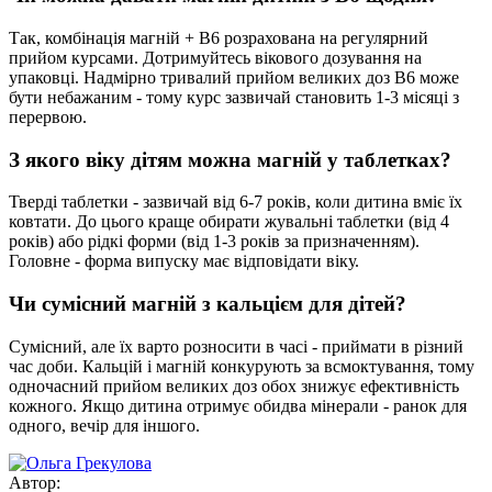
Так, комбінація магній + B6 розрахована на регулярний
прийом курсами. Дотримуйтесь вікового дозування на
упаковці. Надмірно тривалий прийом великих доз B6 може
бути небажаним - тому курс зазвичай становить 1-3 місяці з
перервою.
З якого віку дітям можна магній у таблетках?
Тверді таблетки - зазвичай від 6-7 років, коли дитина вміє їх
ковтати. До цього краще обирати жувальні таблетки (від 4
років) або рідкі форми (від 1-3 років за призначенням).
Головне - форма випуску має відповідати віку.
Чи сумісний магній з кальцієм для дітей?
Сумісний, але їх варто розносити в часі - приймати в різний
час доби. Кальцій і магній конкурують за всмоктування, тому
одночасний прийом великих доз обох знижує ефективність
кожного. Якщо дитина отримує обидва мінерали - ранок для
одного, вечір для іншого.
Автор: