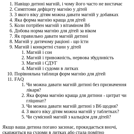
Навіщо дитині магній, і чому його часто не вистачає
Симптоми дефіциту магнію у дітей
З якого віку дітям можна давати магній у добавках
Яка форма магнію краща для дітей
Коли потрібен магній з вітаміном B6
Добова норма магнію для дітей за віком
Як правильно давати магній дитині
Магній у дитячому раціоні - що їсти
Магній і конкретні стани у дітей
Магній і сон
Магній і тривожність, нервова збудливість
Магній і СДУГ
Магній і судоми в литках
Порівняльна таблиця форм магнію для дітей
FAQ
Чи можна давати магній дитині без призначення
лікаря?
Яка форма магнію краща для дитини - цитрат чи
гліцинат?
Чи можна давати магній дитині з B6 щодня?
З якого віку дітям можна магній у таблетках?
Чи сумісний магній з кальцієм для дітей?
Якщо ваша дитина погано засинає, прокидається вночі,
скаржиться на судоми в литках або стала помітно