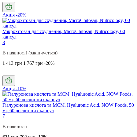
Акція -20%
Мікрохітозан для схуднення, MicroChitosan, Nutricology, 60
капсул
8
В наявності (закінчується)
1 413 грн
1 767 грн
-20%
Акція -10%
Гіалуронова кислота та МСМ, Hyaluronic Acid, NOW Foods, 50
мг, 60 рослинних капсул
7
В наявності
631 грн
702 грн
-10%