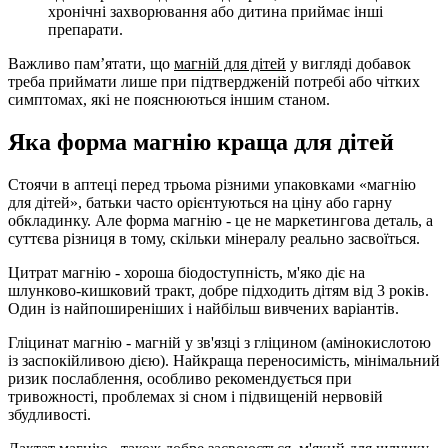
хронічні захворювання або дитина приймає інші
препарати.
Важливо пам’ятати, що
магній для дітей
у вигляді добавок
треба приймати лише при підтвердженій потребі або чітких
симптомах, які не пояснюються іншим станом.
Яка форма магнію краща для дітей
Стоячи в аптеці перед трьома різними упаковками «магнію
для дітей», батьки часто орієнтуються на ціну або гарну
обкладинку. Але форма магнію - це не маркетингова деталь, а
суттєва різниця в тому, скільки мінералу реально засвоїться.
Цитрат магнію
- хороша біодоступність, м'яко діє на
шлунково-кишковий тракт, добре підходить дітям від 3 років.
Один із найпоширеніших і найбільш вивчених варіантів.
Гліцинат магнію
- магній у зв'язці з гліцином (амінокислотою
із заспокійливою дією). Найкраща переносимість, мінімальний
ризик послаблення, особливо рекомендується при
тривожності, проблемах зі сном і підвищеній нервовій
збудливості.