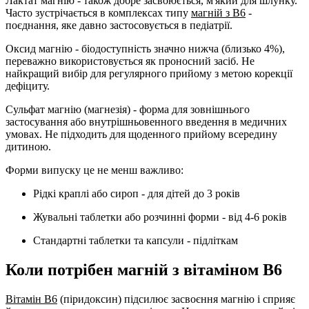
Лактат магнію
- також добре засвоюється, м'який для шлунку.
Часто зустрічається в комплексах типу
магній з B6
-
поєднання, яке давно застосовується в педіатрії.
Оксид магнію
- біодоступність значно нижча (близько 4%),
переважно використовується як проносний засіб. Не
найкращий вибір для регулярного прийому з метою корекції
дефіциту.
Сульфат магнію (магнезія)
- форма для зовнішнього
застосування або внутрішньовенного введення в медичних
умовах. Не підходить для щоденного прийому всередину
дитиною.
Форми випуску це не менш важливо:
Рідкі краплі або сироп - для дітей до 3 років
Жувальні таблетки або розчинні форми - від 4-6 років
Стандартні таблетки та капсули - підліткам
Коли потрібен магній з вітаміном B6
Вітамін B6
(піридоксин) підсилює засвоєння магнію і сприяє