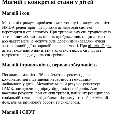
Магній і конкретні стани у дітей
Магній і сон
Магній підтримує вироблення мелатоніну і знижує активність
NMDA-рецепторів - це допомагає нервовій системі
переходити в стан спокою. При тривожному сні, труднощах із
засинанням або частих нічних пробудженнях гліцинат магнію
або лактат магнію можуть бути доречними - завдяки м'якій
заспокійливій дії та хорошій переносимості. Про
вітамін D для
дітей
також варто пам'ятати у контексті якості сну: ці два
нутрієнти нерідко діють синергічно.
Магній і тривожність, нервова збудливість
Поєднання магнію з B6 - найчастіше рекомендована
комбінація при підвищеній нервозності і емоційній
лабільності у дітей. Механізм: магній регулює рецептори
ГАМК, знижуючи надмірну збудливість нейронів. Але
важливо розуміти: при стійкій тривозі, панічних реакціях або
соціальній замкненості добавки підтримують нейрохімічний
фон, але не замінюють роботи з психологом.
Магній і СДУГ