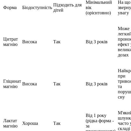
Мінімальний
На що
Підходить для
Форма
Біодоступність
вік
зверн
дітей
(орієнтовно)
увагу
Може 
легки
Цитрат
проно
Висока
Так
Від 3 років
магнію
ефект 
велик
дозах
Найкр
при
Гліцинат
триво
Висока
Так
Від 3 років
магнію
та
поруш
сну
М'яки
Від 1 року
шлунк
Лактат
(рідка форма -
Хороша
Так
часто 
магнію
за
складі