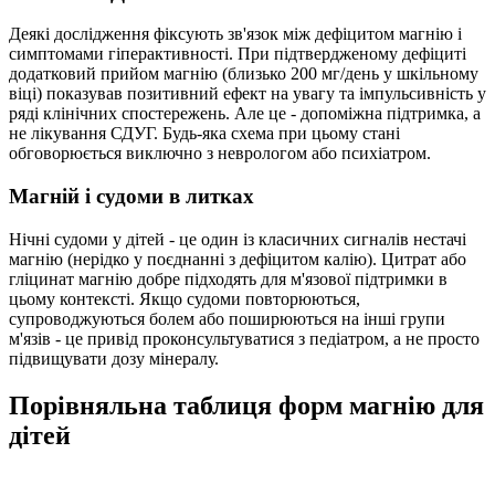
Деякі дослідження фіксують зв'язок між дефіцитом магнію і
симптомами гіперактивності. При підтвердженому дефіциті
додатковий прийом магнію (близько 200 мг/день у шкільному
віці) показував позитивний ефект на увагу та імпульсивність у
ряді клінічних спостережень. Але це - допоміжна підтримка, а
не лікування СДУГ. Будь-яка схема при цьому стані
обговорюється виключно з неврологом або психіатром.
Магній і судоми в литках
Нічні судоми у дітей - це один із класичних сигналів нестачі
магнію (нерідко у поєднанні з дефіцитом калію). Цитрат або
гліцинат магнію добре підходять для м'язової підтримки в
цьому контексті. Якщо судоми повторюються,
супроводжуються болем або поширюються на інші групи
м'язів - це привід проконсультуватися з педіатром, а не просто
підвищувати дозу мінералу.
Порівняльна таблиця форм магнію для
дітей