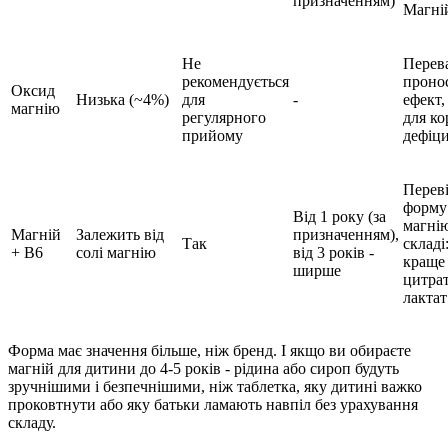
призначенням)
Магні
Не
Перев
рекомендується
проно
Оксид
Низька (~4%)
для
-
ефект,
магнію
регулярного
для ко
прийому
дефіц
Перев
форму
Від 1 року (за
магні
Магній
Залежить від
призначенням),
Так
складі
+ B6
солі магнію
від 3 років -
краще
ширше
цитрат
лактат
Форма має значення більше, ніж бренд. І якщо ви обираєте
магній для дитини до 4-5 років - рідина або сироп будуть
зручнішими і безпечнішими, ніж таблетка, яку дитині важко
проковтнути або яку батьки ламають навпіл без урахування
складу.