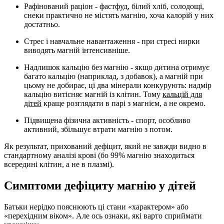
Рафінований раціон
- фастфуд, білий хліб, солодощі,
снеки практично не містять магнію, хоча калорій у них
достатньо.
Стрес і навчальне навантаження
- при стресі нирки
виводять магній інтенсивніше.
Надлишок кальцію без магнію
- якщо дитина отримує
багато кальцію (наприклад, з добавок), а магній при
цьому не добирає, ці два мінерали конкурують: надмір
кальцію витісняє магній із клітин. Тому
кальцій для
дітей
краще розглядати в парі з магнієм, а не окремо.
Підвищена фізична активність
- спорт, особливо
активний, збільшує втрати магнію з потом.
Як результат, прихований дефіцит, який не завжди видно в
стандартному аналізі крові (бо 99% магнію знаходиться
всередині клітин, а не в плазмі).
Симптоми дефіциту магнію у дітей
Батьки нерідко пояснюють ці стани «характером» або
«перехідним віком». Але ось ознаки, які варто сприймати