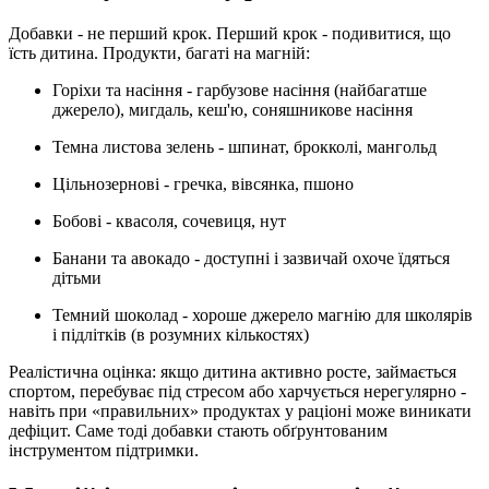
Добавки - не перший крок. Перший крок - подивитися, що
їсть дитина. Продукти, багаті на магній:
Горіхи та насіння
- гарбузове насіння (найбагатше
джерело), мигдаль, кеш'ю, соняшникове насіння
Темна листова зелень
- шпинат, брокколі, мангольд
Цільнозернові
- гречка, вівсянка, пшоно
Бобові
- квасоля, сочевиця, нут
Банани та авокадо
- доступні і зазвичай охоче їдяться
дітьми
Темний шоколад
- хороше джерело магнію для школярів
і підлітків (в розумних кількостях)
Реалістична оцінка: якщо дитина активно росте, займається
спортом, перебуває під стресом або харчується нерегулярно -
навіть при «правильних» продуктах у раціоні може виникати
дефіцит. Саме тоді добавки стають обґрунтованим
інструментом підтримки.