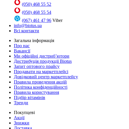
(050) 468 55 52
(050) 468 55 54
(067) 461 47 96
Viber
info@biotus.ua
Всі контакти
Загальна інформація
Про нас
Вакансії
Ми офіційні дистриб’ютори
Дистрибуція продукції Biotus
Запит оптового прайсу
Продавати на маркетплейсі
Довідковий центр маркетплейсу
Правила проведення акцій
Політика конфіденційності
Правила користування
Підбір вітамінів
Тренди
Покупцеві
Акції
Знижки
Доставка