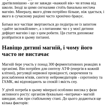
дратівливішою - це не завжди «важкий вік» чи втома від
школи. Іноді за цими сигналами стоїть банальна нестача
магнію. Мінералу, якого дітям потрібно більше, ніж здається, і
якого в сучасному раціоні часто хронічно бракує.
Батьки все частіше звертаються до педіатра не із запитом
«дайте заспокійливе», а з питанням: чи є у моєї дитини
дефіцит магнію і що з цим робити. Ця стаття допоможе
розібратися в цьому питанні.
Навіщо дитині магній, і чому його
часто не вистачає
Магній бере участь у понад 300 ферментативних реакціях в
організмі. Він потрібен для синтезу АТФ (енергія в кожній
клітині), регуляції нервової провідності, скорочення та
розслаблення м'язів, синтезу нейромедіаторів - серотоніну та
ГАМК, які відповідають за спокій і якість сну.
У дітей потреба в цьому мінералі особливо висока у фази
активного росту: організм буквально «витрачає» магній
швидше, ніж при стабільному стані. До цього додаються ще
кілька факторів: