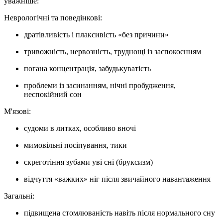
уважніше:
Неврологічні та поведінкові:
дратівливість і плаксивість «без причини»
тривожність, нервозність, труднощі із заспокоєнням
погана концентрація, забудькуватість
проблеми із засинанням, нічні пробудження,
неспокійний сон
М'язові:
судоми в литках, особливо вночі
мимовільні посіпування, тики
скреготіння зубами уві сні (бруксизм)
відчуття «важких» ніг після звичайного навантаження
Загальні:
підвищена стомлюваність навіть після нормального сну