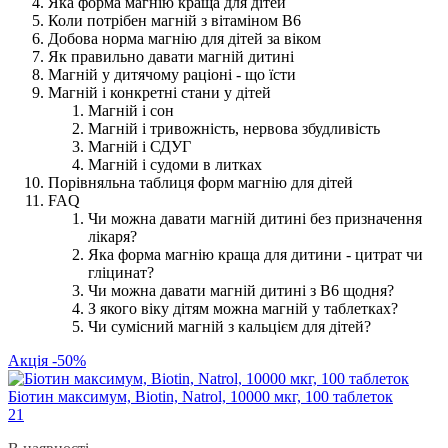
Яка форма магнію краща для дітей
Коли потрібен магній з вітаміном B6
Добова норма магнію для дітей за віком
Як правильно давати магній дитині
Магній у дитячому раціоні - що їсти
Магній і конкретні стани у дітей
Магній і сон
Магній і тривожність, нервова збудливість
Магній і СДУГ
Магній і судоми в литках
Порівняльна таблиця форм магнію для дітей
FAQ
Чи можна давати магній дитині без призначення
лікаря?
Яка форма магнію краща для дитини - цитрат чи
гліцинат?
Чи можна давати магній дитині з B6 щодня?
З якого віку дітям можна магній у таблетках?
Чи сумісний магній з кальцієм для дітей?
Акція -50%
Біотин максимум, Biotin, Natrol, 10000 мкг, 100 таблеток
21