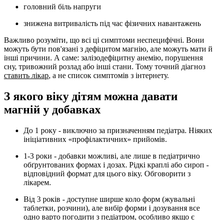
головний біль напруги
знижена витривалість під час фізичних навантажень
Важливо розуміти, що всі ці симптоми неспецифічні. Вони
можуть бути пов'язані з дефіцитом магнію, але можуть мати й
інші причини. А саме: залізодефіцитну анемію, порушення
сну, тривожний розлад або інші стани. Тому точний діагноз
ставить лікар
, а не список симптомів з інтернету.
З якого віку дітям можна давати
магній у добавках
До 1 року
- виключно за призначенням педіатра. Ніяких
ініціативних «профілактичних» прийомів.
1-3 роки
- добавки можливі, але лише в педіатрично
обґрунтованих формах і дозах. Рідкі краплі або сироп -
відповідний формат для цього віку. Обговорити з
лікарем.
Від 3 років
- доступне ширше коло форм (жувальні
таблетки, розчини), але вибір форми і дозування все
одно варто погодити з педіатром, особливо якщо є