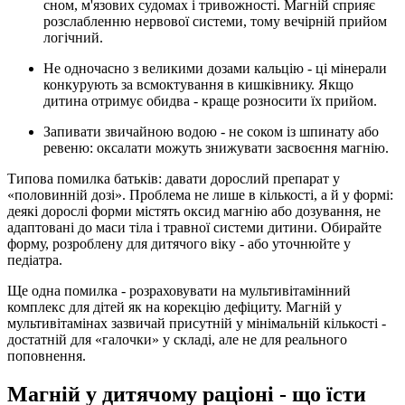
сном, м'язових судомах і тривожності. Магній сприяє
розслабленню нервової системи, тому вечірній прийом
логічний.
Не одночасно з великими дозами кальцію
- ці мінерали
конкурують за всмоктування в кишківнику. Якщо
дитина отримує обидва - краще розносити їх прийом.
Запивати звичайною водою
- не соком із шпинату або
ревеню: оксалати можуть знижувати засвоєння магнію.
Типова помилка батьків:
давати дорослий препарат у
«половинній дозі». Проблема не лише в кількості, а й у формі:
деякі дорослі форми містять оксид магнію або дозування, не
адаптовані до маси тіла і травної системи дитини. Обирайте
форму, розроблену для дитячого віку - або уточнюйте у
педіатра.
Ще одна помилка - розраховувати на мультивітамінний
комплекс для дітей як на корекцію дефіциту. Магній у
мультивітамінах зазвичай присутній у мінімальній кількості -
достатній для «галочки» у складі, але не для реального
поповнення.
Магній у дитячому раціоні - що їсти