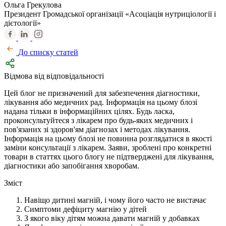
Ольга Грекулова
Президент Громадської організації «Асоціація нутриціології і
дієтології»
До списку статей
Відмова від відповідальності
Цей блог не призначений для забезпечення діагностики,
лікування або медичних рад. Інформація на цьому блозі
надана тільки в інформаційних цілях. Будь ласка,
проконсультуйтеся з лікарем про будь-яких медичних і
пов'язаних зі здоров'ям діагнозах і методах лікування.
Інформація на цьому блозі не повинна розглядатися в якості
заміни консультації з лікарем. Заяви, зроблені про конкретні
товари в статтях цього блогу не підтверджені для лікування,
діагностики або запобігання хворобам.
Зміст
Навіщо дитині магній, і чому його часто не вистачає
Симптоми дефіциту магнію у дітей
З якого віку дітям можна давати магній у добавках