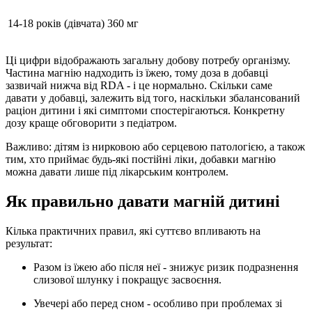
14-18 років (дівчата)
360 мг
Ці цифри відображають загальну добову потребу організму.
Частина магнію надходить із їжею, тому доза в добавці
зазвичай нижча від RDA - і це нормально. Скільки саме
давати у добавці, залежить від того, наскільки збалансований
раціон дитини і які симптоми спостерігаються. Конкретну
дозу краще обговорити з педіатром.
Важливо:
дітям із нирковою або серцевою патологією, а також
тим, хто приймає будь-які постійні ліки, добавки магнію
можна давати лише під лікарським контролем.
Як правильно давати магній дитині
Кілька практичних правил, які суттєво впливають на
результат:
Разом із їжею або після неї
- знижує ризик подразнення
слизової шлунку і покращує засвоєння.
Увечері або перед сном
- особливо при проблемах зі