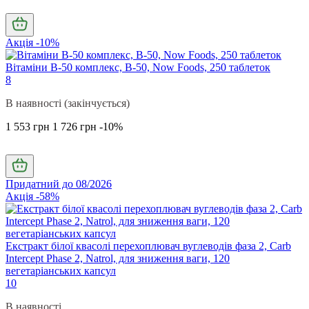
Акція -10%
Вітаміни В-50 комплекс, B-50, Now Foods, 250 таблеток
8
В наявності (закінчується)
1 553 грн
1 726 грн
-10%
Придатний до 08/2026
Акція -58%
Екстракт білої квасолі перехоплювач вуглеводів фаза 2, Carb
Intercept Phase 2, Natrol, для зниження ваги, 120
вегетаріанських капсул
10
В наявності