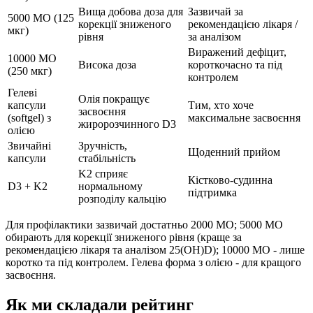
Вища добова доза для
Зазвичай за
5000 МО (125
корекції зниженого
рекомендацією лікаря /
мкг)
рівня
за аналізом
Виражений дефіцит,
10000 МО
Висока доза
короткочасно та під
(250 мкг)
контролем
Гелеві
Олія покращує
капсули
Тим, хто хоче
засвоєння
(softgel) з
максимальне засвоєння
жиророзчинного D3
олією
Звичайні
Зручність,
Щоденний прийом
капсули
стабільність
K2 сприяє
Кістково-судинна
D3 + K2
нормальному
підтримка
розподілу кальцію
Для профілактики зазвичай достатньо 2000 МО; 5000 МО
обирають для корекції зниженого рівня (краще за
рекомендацією лікаря та аналізом 25(OH)D); 10000 МО - лише
коротко та під контролем. Гелева форма з олією - для кращого
засвоєння.
Як ми складали рейтинг