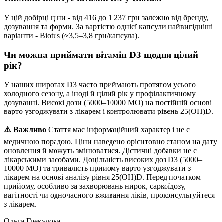
У цій добірці ціни - від 416 до 1 237 грн залежно від бренду,
дозування та форми. За вартістю однієї капсули найвигідніші
варіанти - Biotus (≈3,5–3,8 грн/капсула).
Чи можна приймати вітамін D3 щодня цілий
рік?
У наших широтах D3 часто приймають протягом усього
холодного сезону, а іноді й цілий рік у профілактичному
дозуванні. Високі дози (5000–10000 МО) на постійній основі
варто узгоджувати з лікарем і контролювати рівень 25(OH)D.
⚠️ Важливо
Стаття має інформаційний характер і не є
медичною порадою. Ціни наведено орієнтовно станом на дату
оновлення й можуть змінюватися. Дієтичні добавки не є
лікарськими засобами. Доцільність високих доз D3 (5000–
10000 МО) та тривалість прийому варто узгоджувати з
лікарем на основі аналізу рівня 25(OH)D. Перед початком
прийому, особливо за захворювань нирок, саркоїдозу,
вагітності чи одночасного вживання ліків, проконсультуйтеся
з лікарем.
Ольга Грекулова