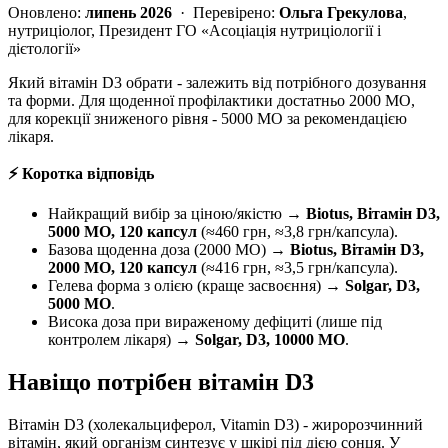
Оновлено:
липень 2026
· Перевірено:
Ольга Грекулова
,
нутриціолог, Президент ГО «Асоціація нутриціології і
дієтології»
Який вітамін D3 обрати - залежить від потрібного дозування
та форми. Для щоденної профілактики достатньо 2000 МО,
для корекції зниженого рівня - 5000 МО за рекомендацією
лікаря.
⚡ Коротка відповідь
Найкращий вибір за ціною/якістю →
Biotus, Вітамін D3,
5000 МО, 120 капсул
(≈460 грн, ≈3,8 грн/капсула).
Базова щоденна доза (2000 МО) →
Biotus, Вітамін D3,
2000 МО, 120 капсул
(≈416 грн, ≈3,5 грн/капсула).
Гелева форма з олією (краще засвоєння) →
Solgar, D3,
5000 МО
.
Висока доза при вираженому дефіциті (лише під
контролем лікаря) →
Solgar, D3, 10000 МО
.
Навіщо потрібен вітамін D3
Вітамін D3 (холекальциферол, Vitamin D3) - жиророзчинний
вітамін, який організм синтезує у шкірі під дією сонця. У