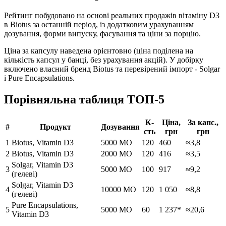
Рейтинг побудовано на основі реальних продажів вітаміну D3
в Biotus за останній період, із додатковим урахуванням
дозування, форми випуску, фасування та ціни за порцію.
Ціна за капсулу наведена орієнтовно (ціна поділена на
кількість капсул у банці, без урахування акцій). У добірку
включено власний бренд Biotus та перевірений імпорт - Solgar
і Pure Encapsulations.
Порівняльна таблиця ТОП-5
К-
Ціна,
За капс.,
#
Продукт
Дозування
сть
грн
грн
1
Biotus, Vitamin D3
5000 МО
120
460
≈3,8
2
Biotus, Vitamin D3
2000 МО
120
416
≈3,5
Solgar, Vitamin D3
3
5000 МО
100
917
≈9,2
(гелеві)
Solgar, Vitamin D3
4
10000 МО
120
1 050
≈8,8
(гелеві)
Pure Encapsulations,
5
5000 МО
60
1 237*
≈20,6
Vitamin D3