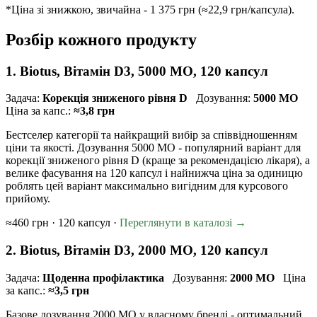
*Ціна зі знижкою, звичайна - 1 375 грн (≈22,9 грн/капсула).
Розбір кожного продукту
1. Biotus, Вітамін D3, 5000 МО, 120 капсул
Задача:
Корекція зниженого рівня D
Дозування:
5000 МО
Ціна за капс.:
≈3,8 грн
Бестселер категорії та найкращий вибір за співвідношенням
ціни та якості. Дозування 5000 МО - популярний варіант для
корекції зниженого рівня D (краще за рекомендацією лікаря), а
велике фасування на 120 капсул і найнижча ціна за одиницю
роблять цей варіант максимально вигідним для курсового
прийому.
≈460 грн · 120 капсул ·
Переглянути в каталозі →
2. Biotus, Вітамін D3, 2000 МО, 120 капсул
Задача:
Щоденна профілактика
Дозування:
2000 МО
Ціна
за капс.:
≈3,5 грн
Базове дозування 2000 МО у власному бренді - оптимальний