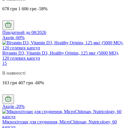
678 грн
1 606 грн
-58%
Придатний до 08/2026
Акція -60%
Вітамін D3, Vitamin D3, Healthy Origins, 125 мкг (5000 МО),
120 гелевих капсул
15
В наявності
163 грн
407 грн
-60%
Акція -20%
Мікрохітозан для схуднення, MicroChitosan, Nutricology, 60
капсул