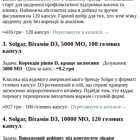
старт для щоденної профілактичної підтримки восени та
взимку. Найнижча абсолютна ціна в добірці та зручне
фасування на 120 капсул. Гарний вибір для тих, хто хоче м'яку
щоденну дозу без корекції за аналізом.
≈416 грн · 120 капсул ·
Переглянути в каталозі →
3. Solgar, Вітамін D3, 5000 МО, 100 гелевих
капсул
Задача:
Корекція рівня D, краще засвоєння
Дозування:
5000 МО
Ціна за капс.:
≈9,2 грн
Класика від відомого американського бренду Solgar у форматі
гелевих капсул: D3 розчинений в олії, що сприяє кращому
засвоєнню жиророзчинного вітаміну. Підійде тим, хто віддає
перевагу перевіреним імпортним маркам і гелевій формі.
≈917 грн · 100 гелевих капсул ·
Переглянути в каталозі →
4. Solgar, Вітамін D3, 10000 МО, 120 гелевих
капсул
Задача:
Виражений дефіцит, під контролем лікаря