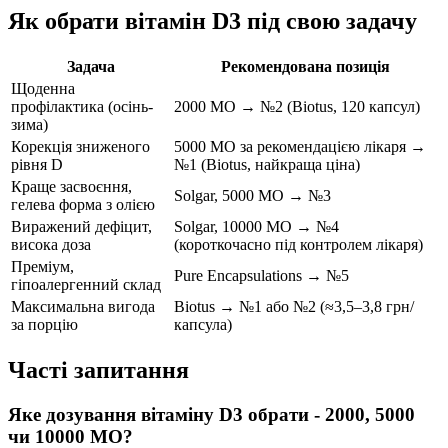
Як обрати вітамін D3 під свою задачу
Задача
Рекомендована позиція
Щоденна
профілактика (осінь-
2000 МО → №2 (Biotus, 120 капсул)
зима)
Корекція зниженого
5000 МО за рекомендацією лікаря →
рівня D
№1 (Biotus, найкраща ціна)
Краще засвоєння,
Solgar, 5000 МО → №3
гелева форма з олією
Виражений дефіцит,
Solgar, 10000 МО → №4
висока доза
(короткочасно під контролем лікаря)
Преміум,
Pure Encapsulations → №5
гіпоалергенний склад
Максимальна вигода
Biotus → №1 або №2 (≈3,5–3,8 грн/
за порцію
капсула)
Часті запитання
Яке дозування вітаміну D3 обрати - 2000, 5000
чи 10000 МО?