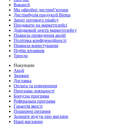
Вакансії
Ми офіційні дистриб’ютори
Дистрибуція продукції Biotus
Запит оптового прайсу
Продавати на маркетплейсі
Довідковий центр маркетплейсу
Правила проведення акцій
Політика конфіденційності
Правила користування
Підбір вітамінів
Тренди
Покупцеві
Акції
Знижки
Доставка
Оплата та повернення
Програма лояльності
Бонусна програма
Реферальна програма
Гарантія якості
Поширені питання
Залиште відгук про магазин
Наші магазини