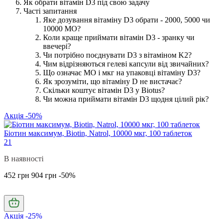
Як обрати вітамін D3 під свою задачу
Часті запитання
Яке дозування вітаміну D3 обрати - 2000, 5000 чи
10000 МО?
Коли краще приймати вітамін D3 - зранку чи
ввечері?
Чи потрібно поєднувати D3 з вітаміном K2?
Чим відрізняються гелеві капсули від звичайних?
Що означає МО і мкг на упаковці вітаміну D3?
Як зрозуміти, що вітаміну D не вистачає?
Скільки коштує вітамін D3 у Biotus?
Чи можна приймати вітамін D3 щодня цілий рік?
Акція -50%
Біотин максимум, Biotin, Natrol, 10000 мкг, 100 таблеток
21
В наявності
452 грн
904 грн
-50%
Акція -25%