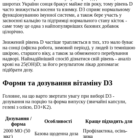
широтах України сонця бракує майже пів року, тому рівень D
часто знижується восени та взимку. D3 сприяє нормальному
функціонуванню імунної системи, а також бере участь у
засвоєнні кальцію та підтримці нормального стану кісток -
саме тому це одна з найпопулярніших базових добавок
цілорічно.
Знижений рівень D частіше трапляється в тих, хто мало буває
на сонці (офісна робота, зимовий період), у людей із темнішою
шкірою, старшого віку, а також за обмеженого перебування
надворі. Найнадійніший спосіб дізнатися свій рівень - аналіз
крові на 25(OH)D; за його результатом лікар допомагає
підібрати дозу.
Форми та дозування вітаміну D3
Головне, на що варто звертати увагу при виборі D3 -
дозування на порцію та форма випуску (звичайні капсули,
гелеві з олією, D3+K2).
Дозування /
Особливості
Краще підходить для
форма
2000 МО (50
Профілактика, осінь-
Базова щоденна доза
мкг)
зима