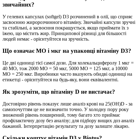
звичайних?
У гелевих капсулах (softgel) D3 розчинений в олії, що сприяє
засвоєнню жиророзчинного вітаміну. Звичайні капсули зручні
та стабільні, а засвоєння покращується, якщо приймати їх з
їжею, що містить жир. Принципової різниці для більшості
людей немає - орієнтуйтеся на зручність.
Що означає МО і мкг на упаковці вітаміну D3?
Це дві одиниці тієї самої дози. Для холекальциферолу 1 мкг =
40 МО, тож 2000 МО = 50 мкг, 5000 МО = 125 мкг, а 10000
МО = 250 мкг. Виробники часто вказують обидві одиниці на
етикетці - орієнтуйтеся на будь-яку, вони еквівалентні.
Як зрозуміти, що вітаміну D не вистачає?
Достовірно рівень показує лише аналіз крові на 25(OH)D - за
самопочуттям це не визначити точно. У холодну пору року
знижений рівень поширений, тому багато хто приймає
профілактичну дозу без аналізу; для підбору вищих доз аналіз
бажаний. Інтерпретацію результату та дозу залиште лікарю.
Скільки коштує вітамін D3 у Biotus?