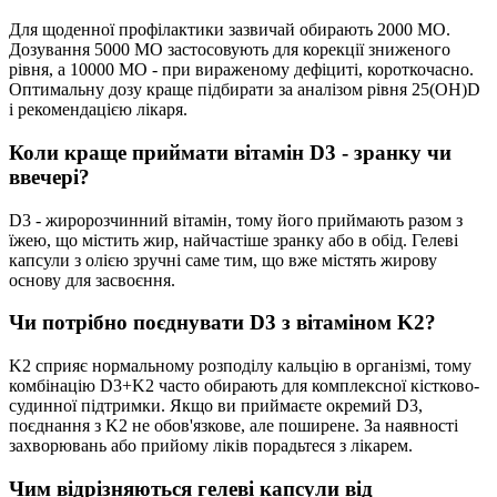
Для щоденної профілактики зазвичай обирають 2000 МО.
Дозування 5000 МО застосовують для корекції зниженого
рівня, а 10000 МО - при вираженому дефіциті, короткочасно.
Оптимальну дозу краще підбирати за аналізом рівня 25(OH)D
і рекомендацією лікаря.
Коли краще приймати вітамін D3 - зранку чи
ввечері?
D3 - жиророзчинний вітамін, тому його приймають разом з
їжею, що містить жир, найчастіше зранку або в обід. Гелеві
капсули з олією зручні саме тим, що вже містять жирову
основу для засвоєння.
Чи потрібно поєднувати D3 з вітаміном K2?
K2 сприяє нормальному розподілу кальцію в організмі, тому
комбінацію D3+K2 часто обирають для комплексної кістково-
судинної підтримки. Якщо ви приймаєте окремий D3,
поєднання з K2 не обов'язкове, але поширене. За наявності
захворювань або прийому ліків порадьтеся з лікарем.
Чим відрізняються гелеві капсули від