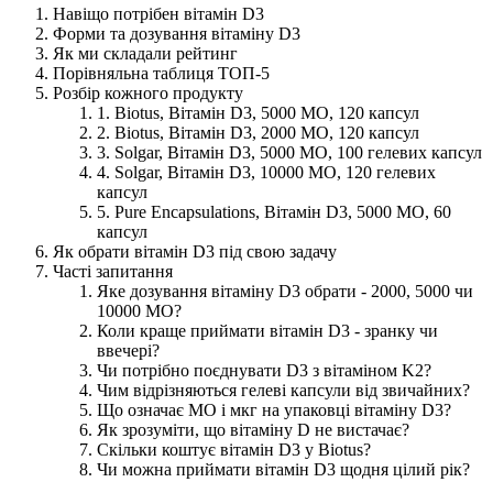
Навіщо потрібен вітамін D3
Форми та дозування вітаміну D3
Як ми складали рейтинг
Порівняльна таблиця ТОП-5
Розбір кожного продукту
1. Biotus, Вітамін D3, 5000 МО, 120 капсул
2. Biotus, Вітамін D3, 2000 МО, 120 капсул
3. Solgar, Вітамін D3, 5000 МО, 100 гелевих капсул
4. Solgar, Вітамін D3, 10000 МО, 120 гелевих
капсул
5. Pure Encapsulations, Вітамін D3, 5000 МО, 60
капсул
Як обрати вітамін D3 під свою задачу
Часті запитання
Яке дозування вітаміну D3 обрати - 2000, 5000 чи
10000 МО?
Коли краще приймати вітамін D3 - зранку чи
ввечері?
Чи потрібно поєднувати D3 з вітаміном K2?
Чим відрізняються гелеві капсули від звичайних?
Що означає МО і мкг на упаковці вітаміну D3?
Як зрозуміти, що вітаміну D не вистачає?
Скільки коштує вітамін D3 у Biotus?
Чи можна приймати вітамін D3 щодня цілий рік?