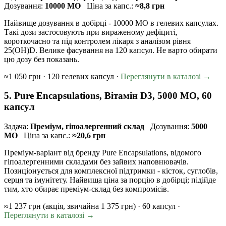
Дозування:
10000 МО
Ціна за капс.:
≈8,8 грн
Найвище дозування в добірці - 10000 МО в гелевих капсулах.
Такі дози застосовують при вираженому дефіциті,
короткочасно та під контролем лікаря з аналізом рівня
25(OH)D. Велике фасування на 120 капсул. Не варто обирати
цю дозу без показань.
≈1 050 грн · 120 гелевих капсул ·
Переглянути в каталозі →
5. Pure Encapsulations, Вітамін D3, 5000 МО, 60
капсул
Задача:
Преміум, гіпоалергенний склад
Дозування:
5000
МО
Ціна за капс.:
≈20,6 грн
Преміум-варіант від бренду Pure Encapsulations, відомого
гіпоалергенними складами без зайвих наповнювачів.
Позиціонується для комплексної підтримки - кісток, суглобів,
серця та імунітету. Найвища ціна за порцію в добірці; підійде
тим, хто обирає преміум-склад без компромісів.
≈1 237 грн (акція, звичайна 1 375 грн) · 60 капсул ·
Переглянути в каталозі →