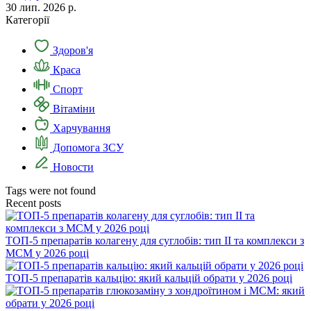
30 лип. 2026 р.
Категорії
Здоров'я
Краса
Спорт
Вітаміни
Харчування
Допомога ЗСУ
Новости
Tags were not found
Recent posts
ТОП-5 препаратів колагену для суглобів: тип II та комплекси з
МСМ у 2026 році
ТОП-5 препаратів кальцію: який кальцій обрати у 2026 році